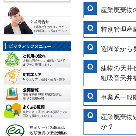
産業廃棄物
お問い合せはコチラから
特別管理産
お気軽にご相談ください。
造園業から
各種お問合せ、ご依頼から終了
までをご説明します。
建物の天井
粧吸音天井板
対応エリア：福岡・佐賀・熊本
優良産廃処理業者認定制度に
事業系一般
基づく情報公開
当社に多く寄せられる質問とその
産業廃棄物
回答を掲載しています。
か？